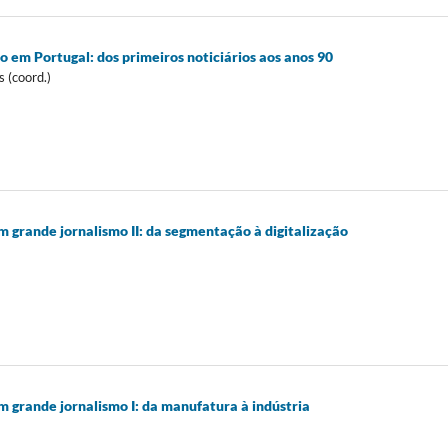
o em Portugal: dos primeiros noticiários aos anos 90
s (coord.)
 grande jornalismo II: da segmentação à digitalização
m grande jornalismo I: da manufatura à indústria