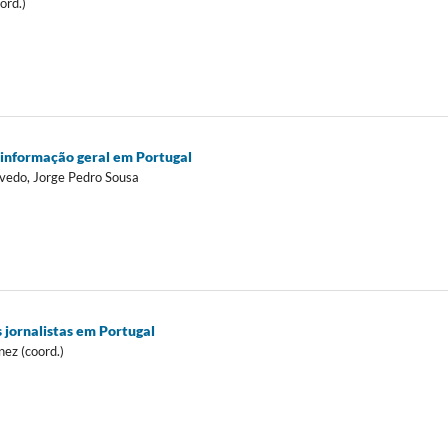
ord.)
e informação geral em Portugal
evedo, Jorge Pedro Sousa
 jornalistas em Portugal
nez (coord.)