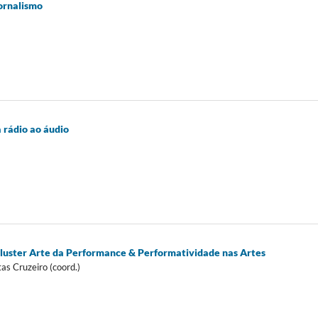
ornalismo
 rádio ao áudio
 Cluster Arte da Performance & Performatividade nas Artes
tas Cruzeiro (coord.)