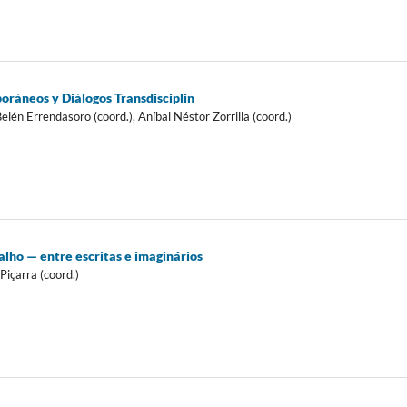
ráneos y Diálogos Transdisciplin
lén Errendasoro (coord.), Aníbal Néstor Zorrilla (coord.)
lho — entre escritas e imaginários
Piçarra (coord.)