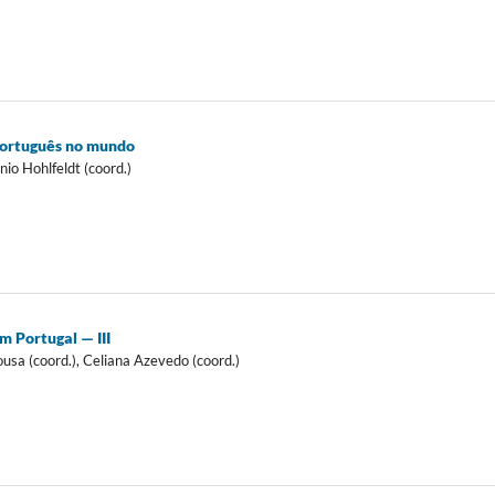
português no mundo
io Hohlfeldt (coord.)
m Portugal — III
ousa (coord.), Celiana Azevedo (coord.)