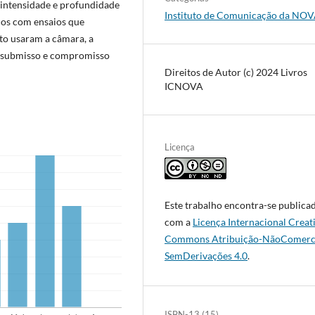
à intensidade e profundidade
Instituto de Comunicação da NO
cos com ensaios que
to usaram a câmara, a
o insubmisso e compromisso
Direitos de Autor (c) 2024 Livros
ICNOVA
Licença
Este trabalho encontra-se publica
com a
Licença Internacional Creat
Commons Atribuição-NãoComerci
SemDerivações 4.0
.
ISBN-13 (15)