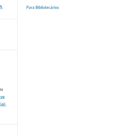
VA
Para Bibliotecários
do
ive
al-