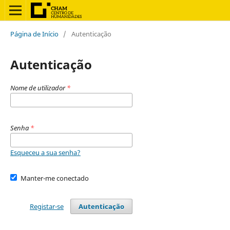
Página de Início
/
Autenticação
Autenticação
Nome de utilizador
*
Senha
*
Esqueceu a sua senha?
Manter-me conectado
Registar-se
Autenticação