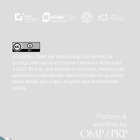
As
Edições CHAM
são distribuídas nos termos da
Licença Internacional Creative Commons Atribuição
4.0 (CC BY 4.0), que permite a utilização, distribuição,
adaptação e reprodução sem restrições em qualquer
meio, desde que a obra original seja devidamente
citada.