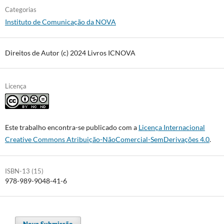
Categorias
Instituto de Comunicação da NOVA
Direitos de Autor (c) 2024 Livros ICNOVA
Licença
Este trabalho encontra-se publicado com a
Licença Internacional
Creative Commons Atribuição-NãoComercial-SemDerivações 4.0
.
ISBN-13 (15)
978-989-9048-41-6
Nova Submissão