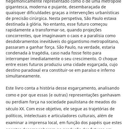
hegemonicamente representado como o de uma metrópole
gigantesca, moderna e pujante, desembaraçada de
quaisquer dificuldades graças a intervenções urbanísticas
de precisão cirúrgica. Nesta perspetiva, São Paulo estava
destinada à glória. No entanto, esse futuro começou
rapidamente a transformar-se, quando projeções
concorrentes, que imaginavam o caos e a paralisia como
desdobramentos inevitáveis do gigantismo metropolitano,
passaram a ganhar força. São Paulo, na verdade, estaria
condenada à tragédia, caso nada fosse feito para
interromper imediatamente o seu crescimento. O choque
entre esses futuros produziu uma cidade esgarçada, cujo
destino paradoxal era constituir-se em paraíso e inferno
simultaneamente.
Este livro conta a história desse esgarçamento, analisando
como e por que essas (e outras) representações ganhavam
ou perdiam força na sociedade paulistana de meados do
século XX. Com esse objetivo, ele segue as trajetórias de
políticos, intelectuais e articuladores culturais, além de
examinar a imprensa local, em função dos papéis que estes