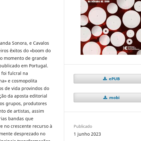
Banda Sonora, e Cavalos
eiros êxitos do «boom do
iro momento de grande
 publicado em Portugal.
foi fulcral na
ePUB
na» e cosmopolita
os de vida provindos do
ção da aposta editorial
mobi
vos grupos, produtores
o de artistas, assim
árias bandas que
e no crescente recurso à
Publicado
emente desprezado no
1 junho 2023