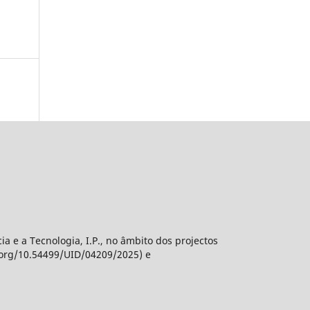
 e a Tecnologia, I.P., no âmbito dos projectos
.org/10.54499/UID/04209/2025) e