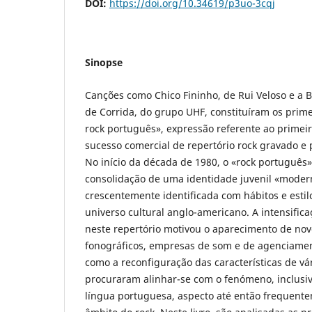
DOI:
https://doi.org/10.34619/p3uo-3cqj
Sinopse
Canções como Chico Fininho, de Rui Veloso e a 
de Corrida, do grupo UHF, constituíram os prim
rock português», expressão referente ao prime
sucesso comercial de repertório rock gravado e
No início da década de 1980, o «rock português» 
consolidação de uma identidade juvenil «moder
crescentemente identificada com hábitos e estil
universo cultural anglo-americano. A intensifica
neste repertório motivou o aparecimento de no
fonográficos, empresas de som e de agenciament
como a reconfiguração das características de v
procuraram alinhar-se com o fenómeno, inclusiv
língua portuguesa, aspecto até então frequent