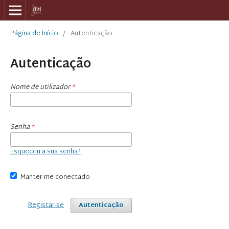
Página de Início
/
Autenticação
Autenticação
Nome de utilizador
*
Senha
*
Esqueceu a sua senha?
Manter-me conectado
Registar-se
Autenticação