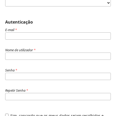
Autenticação
E-mail
*
Nome de utilizador
*
Senha
*
Repetir Senha
*
Sim, concordo que os meus dados sejam recolhidos e