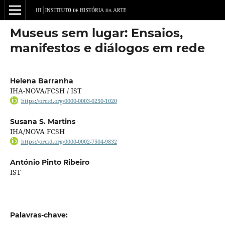
Museus sem lugar: Ensaios,
manifestos e diálogos em rede
Helena Barranha
IHA-NOVA/FCSH / IST
https://orcid.org/0000-0003-0250-1020
Susana S. Martins
IHA/NOVA FCSH
https://orcid.org/0000-0002-7504-9832
António Pinto Ribeiro
IST
Palavras-chave: