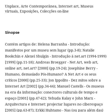
Unplace, Arte Contemporânea, Internet art, Museus
virtuais, Exposições, Colecções on-line
Sinopse
Contém artigos de: Helena Barranha - Introdução:
manifestos por um museu sem lugar (pp.3-8); Natalie
Bookchin e Alexei Shulgin - Introdução à net.art (1994-1999)
[1999] (pp.11-18); Andreas Broegger - Net Art, web art,
online art, net.art? [2000] (pp.19-24); Josephine Berry -
Humano, demasiado Pós-Humano? A Net Art e os seus
críticos [2000] (pp.25-33); Jon Ippolito - Dez mitos sobre a
Internet Art [2002] (pp.34-44); Manuel Castells - Os museus
na era da informação: conectores culturais de tempo e
espaço [2001] (pp.47-62); Yehuda Kalay e John Marx -
Arquitectura e Internet: projectar lugares no ciberespaço
[2005] (pp.63-87); Erkki Huhtamo - Nas (ou para além das)