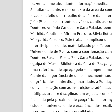
trazem a lume abundante informação inédita.
Simultaneamente, e no contexto da área da cons
levado a efeito um trabalho de análise da mater
João IV, com o contributo de vários cientistas, c
Doutores António Candeias e Sara Valadas, bem
Mathilda Coutinho, Miriam Pressato, Silvia Bott
Margarida Cardoso. Este trabalho implicou um s
interdisciplinaridade, materializado pelo Labor
Universidade de Évora, com a coordenação cient
Doutores Susana Varela Flor, Sara Valadas e Ant
equipa do Museu Biblioteca da Casa de Bragan
uma referência de apreço pelo seu empenhamen
Ciente da importância de um conhecimento sust
da prática desta interdisciplinaridade, a Fund
cultiva a relação com as instituições académicas
múltiplas áreas e disciplinas, em especial com o
facilitada pela proximidade geográfica, a abran
estudo, a universalidade e excelência dos result
laços humanos criados e consolidados.