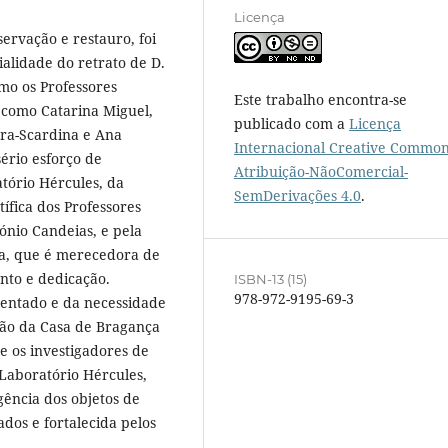
Licença
ervação e restauro, foi
ialidade do retrato de D.
omo os Professores
Este trabalho encontra-se
 como Catarina Miguel,
publicado com a
Licença
ura-Scardina e Ana
Internacional Creative Commo
ério esforço de
Atribuição-NãoComercial-
atório Hércules, da
SemDerivações 4.0
.
ífica dos Professores
ónio Candeias, e pela
ça, que é merecedora de
to e dedicação.
ISBN-13 (15)
978-972-9195-69-3
entado e da necessidade
ação da Casa de Bragança
 e os investigadores de
 Laboratório Hércules,
gência dos objetos de
ados e fortalecida pelos