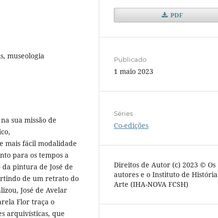
PDF
s, museologia
Publicado
1 maio 2023
Séries
 na sua missão de
Co-edições
ico,
e mais fácil modalidade
Pinto para os tempos a
Direitos de Autor (c) 2023 © Os
 da pintura de José de
autores e o Instituto de Históri
artindo de um retrato do
Arte (IHA-NOVA FCSH)
alizou, José de Avelar
rela Flor traça o
s arquivísticas, que