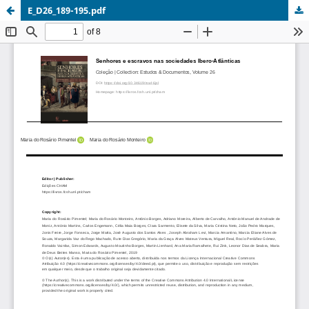
E_D26_189-195.pdf