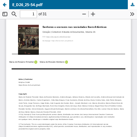
E_D26_25-54.pdf