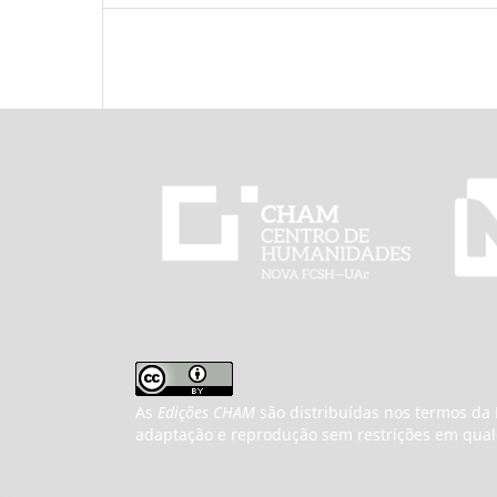
As
Edições CHAM
são distribuídas nos termos da L
adaptação e reprodução sem restrições em qualq