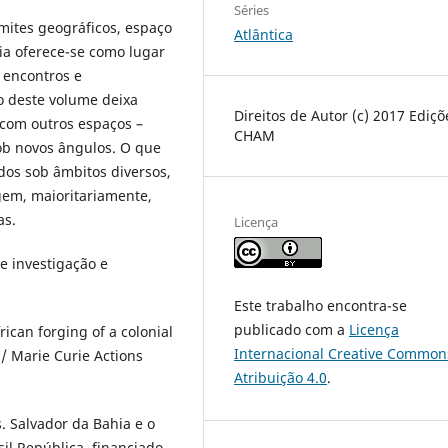
Séries
imites geográficos, espaço
Atlântica
ia oferece-se como lugar
 encontros e
lo deste volume deixa
Direitos de Autor (c) 2017 Ediçõ
 com outros espaços –
CHAM
sob novos ângulos. O que
udos sob âmbitos diversos,
gem, maioritariamente,
as.
Licença
e investigação e
Este trabalho encontra-se
publicado com a
Licença
ican forging of a colonial
Internacional Creative Common
 / Marie Curie Actions
Atribuição 4.0
.
s. Salvador da Bahia e o
il República, financiado