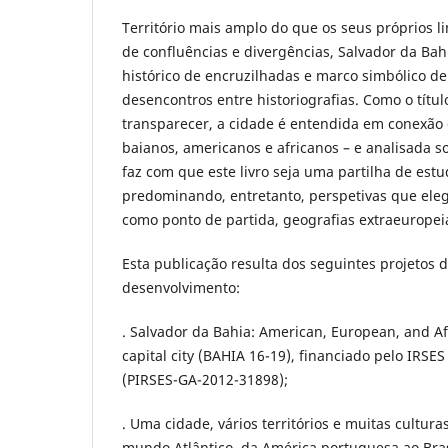
Território mais amplo do que os seus próprios l
de confluências e divergências, Salvador da Bah
histórico de encruzilhadas e marco simbólico de
desencontros entre historiografias. Como o títu
transparecer, a cidade é entendida em conexão
baianos, americanos e africanos – e analisada 
faz com que este livro seja uma partilha de est
predominando, entretanto, perspetivas que ele
como ponto de partida, geografias extraeuropei
Esta publicação resulta dos seguintes projetos d
desenvolvimento:
. Salvador da Bahia: American, European, and Afr
capital city (BAHIA 16-19), financiado pelo IRSES
(PIRSES-GA-2012-31898);
. Uma cidade, vários territórios e muitas cultura
mundo Atlântico, da América portuguesa ao Bras